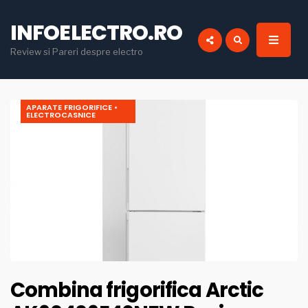
for:
INFOELECTRO.RO
Review si Pareri despre electro
APARATE FRIGORIFICE
•
ELECTROCASNICE
Combina frigorifica Arctic