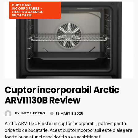
CUPTOARE
INCORPORABILE
•
ELECTROCASNICE
BUCATARIE
Cuptor incorporabil Arctic
ARVI1130B Review
BY:
INFOELECTRO
12 MARTIE 2025
Arctic ARVI1130B este un cuptor incorporabil, potrivit pentru
orice tip de bucatarie. Acest cuptor incorporabil este o alegere
foarte buna atunci cand doriti sa va achizitionati …