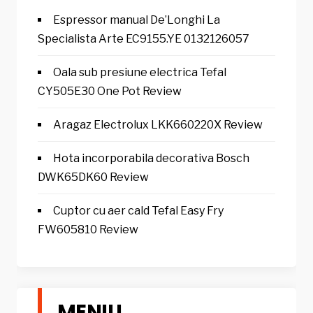
Espressor manual De’Longhi La
Specialista Arte EC9155.YE 0132126057
Oala sub presiune electrica Tefal
CY505E30 One Pot Review
Aragaz Electrolux LKK660220X Review
Hota incorporabila decorativa Bosch
DWK65DK60 Review
Cuptor cu aer cald Tefal Easy Fry
FW605810 Review
MENIU