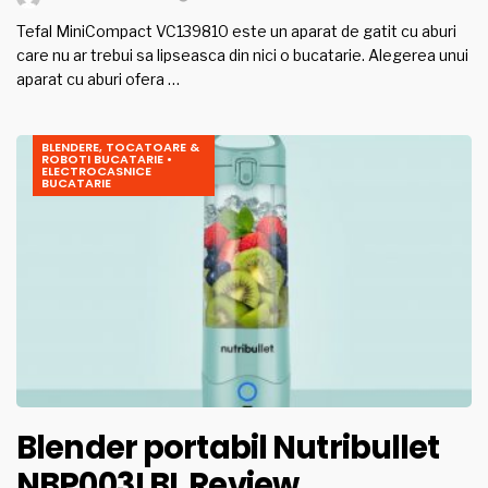
Tefal MiniCompact VC139810 este un aparat de gatit cu aburi
care nu ar trebui sa lipseasca din nici o bucatarie. Alegerea unui
aparat cu aburi ofera …
BLENDERE, TOCATOARE &
ROBOTI BUCATARIE
•
ELECTROCASNICE
BUCATARIE
Blender portabil Nutribullet
NBP003LBL Review