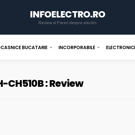
for
INFOELECTRO.RO
Review si Pareri despre electro
OCASNICE BUCATARIE
INCORPORABILE
ELECTRONIC
H-CH510B : Review