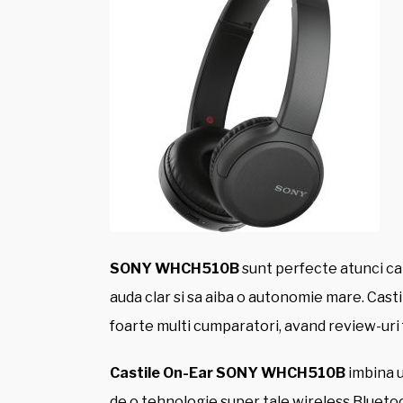
SONY WHCH510B
sunt perfecte atunci can
auda clar si sa aiba o autonomie mare. Cast
foarte multi cumparatori, avand review-uri f
Castile On-Ear SONY WHCH510B
imbina u
de o tehnologie super tale wireless Blueto