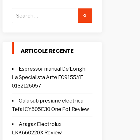
Search
for:
ARTICOLE RECENTE
Espressor manual De’Longhi
La Specialista Arte EC9155.YE
0132126057
Oala sub presiune electrica
Tefal CY505E30 One Pot Review
Aragaz Electrolux
LKK660220X Review