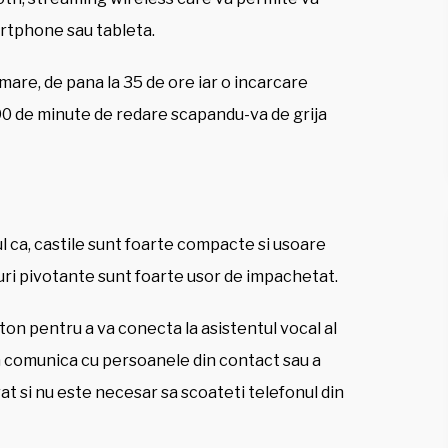
artphone sau tableta.
are, de pana la 35 de ore iar o incarcare
 90 de minute de redare scapandu-va de grija
ul ca, castile sunt foarte compacte si usoare
turi pivotante sunt foarte usor de impachetat.
on pentru a va conecta la asistentul vocal al
 a comunica cu persoanele din contact sau a
at si nu este necesar sa scoateti telefonul din