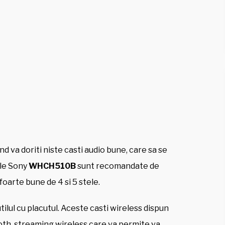
d va doriti niste casti audio bune, care sa se
ile Sony
WHCH510B
sunt recomandate de
oarte bune de 4 si 5 stele.
tilul cu placutul. Aceste casti wireless dispun
oth, streaming wireless care va permite va