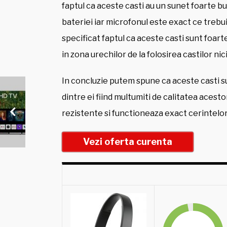
faptul ca aceste casti au un sunet foarte b
bateriei iar microfonul este exact ce trebu
specificat faptul ca aceste casti sunt foarte
in zona urechilor de la folosirea castilor nic
In concluzie putem spune ca aceste casti su
dintre ei fiind multumiti de calitatea acestor
rezistente si functioneaza exact cerintelor
Vezi oferta curenta