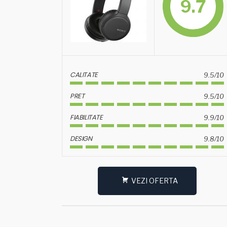
9.7
CALITATE
9.5/10
PRET
9.5/10
FIABILITATE
9.9/10
DESIGN
9.8/10
VEZI OFERTA