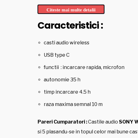
Citeste mai multe detalii
Caracteristici :
casti audio wireless
USB type C
functii : incarcare rapida, microfon
autonomie 35 h
timp incarcare 4.5 h
raza maxima semnal 10 m
Pareri Cumparatori :
Castile audio
SONY 
si 5 plasandu-se in topul celor mai bune cas