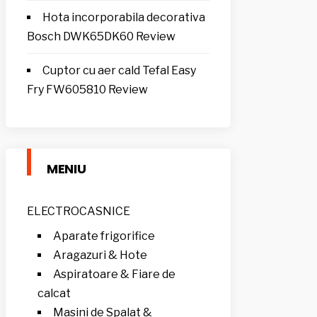
Hota incorporabila decorativa
Bosch DWK65DK60 Review
Cuptor cu aer cald Tefal Easy
Fry FW605810 Review
MENIU
ELECTROCASNICE
Aparate frigorifice
Aragazuri & Hote
Aspiratoare & Fiare de
calcat
Masini de Spalat &