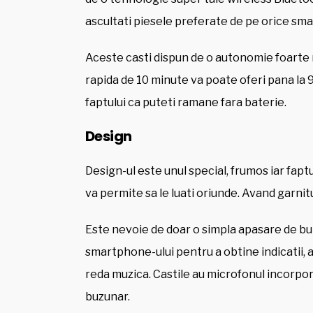
ascultati piesele preferate de pe orice sm
Aceste casti dispun de o autonomie foarte m
rapida de 10 minute va poate oferi pana la
faptului ca puteti ramane fara baterie.
Design
Design-ul este unul special, frumos iar fapt
va permite sa le luati oriunde. Avand garni
Este nevoie de doar o simpla apasare de but
smartphone-ului pentru a obtine indicatii,
reda muzica. Castile au microfonul incorpor
buzunar.