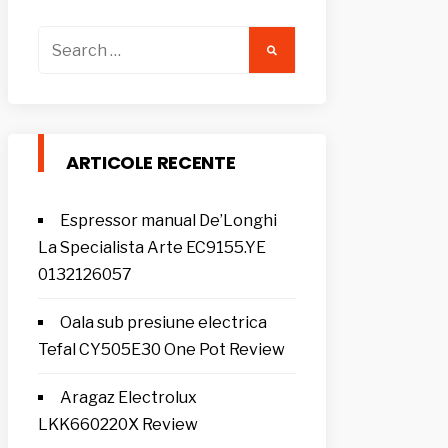
Search
for:
ARTICOLE RECENTE
Espressor manual De’Longhi
La Specialista Arte EC9155.YE
0132126057
Oala sub presiune electrica
Tefal CY505E30 One Pot Review
Aragaz Electrolux
LKK660220X Review