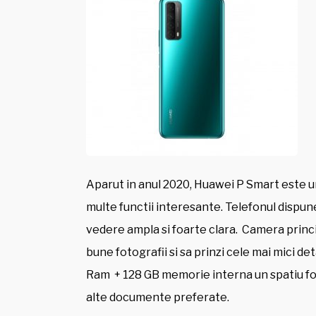
Aparut in anul 2020, Huawei P Smart este u
multe functii interesante. Telefonul dispun
vedere ampla si foarte clara. Camera princip
bune fotografii si sa prinzi cele mai mici de
Ram + 128 GB memorie interna un spatiu foar
alte documente preferate.