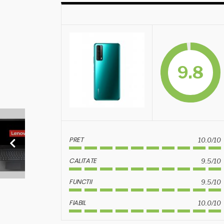
9.8
PRET
10.0/10
CALITATE
9.5/10
FUNCTII
9.5/10
FIABIL
10.0/10