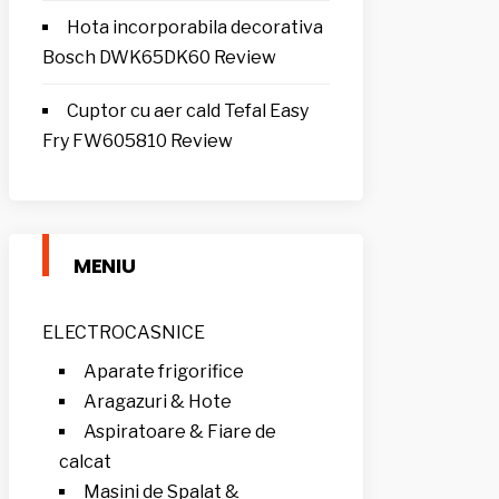
Hota incorporabila decorativa
Bosch DWK65DK60 Review
Cuptor cu aer cald Tefal Easy
Fry FW605810 Review
MENIU
ELECTROCASNICE
Aparate frigorifice
Aragazuri & Hote
Aspiratoare & Fiare de
calcat
Masini de Spalat &