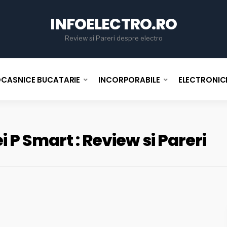
for
INFOELECTRO.RO
Review si Pareri despre electro
OCASNICE BUCATARIE
INCORPORABILE
ELECTRONIC
 P Smart : Review si Pareri