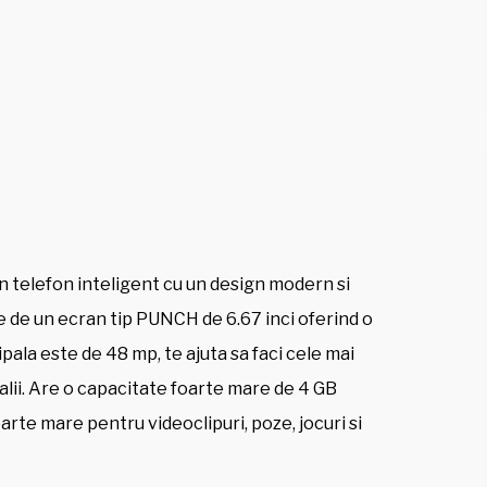
n telefon inteligent cu un design modern si
e de un ecran tip PUNCH de 6.67 inci oferind o
ala este de 48 mp, te ajuta sa faci cele mai
talii. Are o capacitate foarte mare de 4 GB
te mare pentru videoclipuri, poze, jocuri si